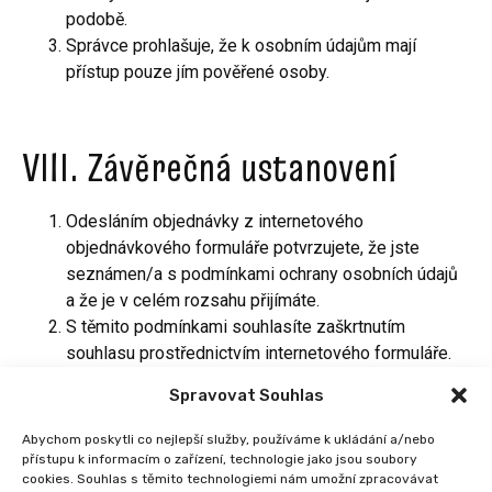
podobě.
Správce prohlašuje, že k osobním údajům mají
přístup pouze jím pověřené osoby.
VIII. Závěrečná ustanovení
Odesláním objednávky z internetového
objednávkového formuláře potvrzujete, že jste
seznámen/a s podmínkami ochrany osobních údajů
a že je v celém rozsahu přijímáte.
S těmito podmínkami souhlasíte zaškrtnutím
souhlasu prostřednictvím internetového formuláře.
Zaškrtnutím souhlasu potvrzujete, že jste
Spravovat Souhlas
seznámen/a s podmínkami ochrany osobních údajů
a že je v celém rozsahu přijímáte.
Abychom poskytli co nejlepší služby, používáme k ukládání a/nebo
Správce je oprávněn tyto podmínky změnit. Novou
přístupu k informacím o zařízení, technologie jako jsou soubory
cookies. Souhlas s těmito technologiemi nám umožní zpracovávat
verzi podmínek ochrany osobních údajů zveřejní na