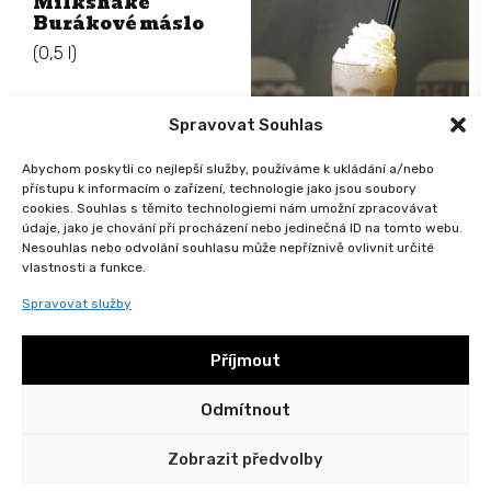
Milkshake
Burákové máslo
(0,5 l)
Spravovat Souhlas
Abychom poskytli co nejlepší služby, používáme k ukládání a/nebo
přístupu k informacím o zařízení, technologie jako jsou soubory
cookies. Souhlas s těmito technologiemi nám umožní zpracovávat
119
Kč
údaje, jako je chování při procházení nebo jedinečná ID na tomto webu.
Objednat
Nesouhlas nebo odvolání souhlasu může nepříznivě ovlivnit určité
vlastnosti a funkce.
Spravovat služby
Příjmout
Odmítnout
Všeobecné obchodní podmínky
Ochrana osobních údajů
2024 © DELISH Všechna práva vyhrazena
Zobrazit předvolby