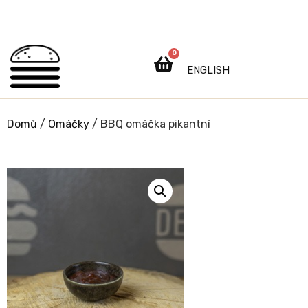
0
ENGLISH
Domů
/
Omáčky
/ BBQ omáčka pikantní