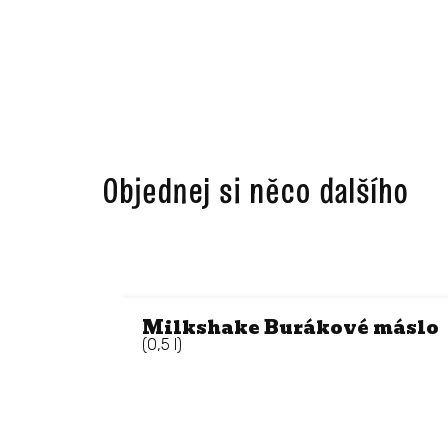
Objednej si něco dalšího ​
Milkshake Burákové máslo
(0,5 l)