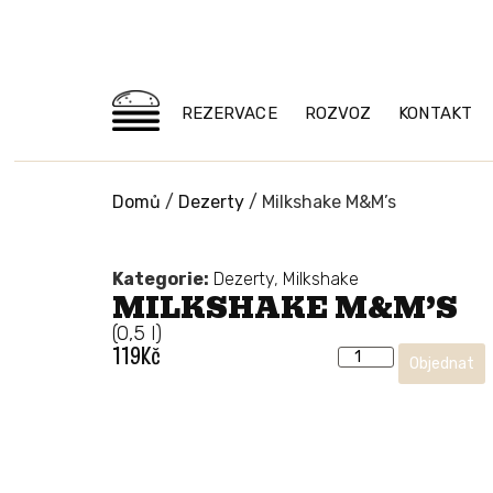
REZERVACE
ROZVOZ
KONTAKT
Domů
/
Dezerty
/ Milkshake M&M’s
Kategorie:
Dezerty
,
Milkshake
MILKSHAKE M&M’S
(0,5 l)
119
Kč
Objednat